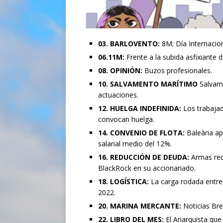
03. BARLOVENTO:
8M; Día Internacio
06.11M:
Frente a la subida asfixiante d
08. OPINIÓN:
Buzos profesionales.
10. SALVAMENTO MARÍTIMO
Salvam
actuaciones.
12. HUELGA INDEFINIDA:
Los trabajad
convocan huelga.
14. CONVENIO DE FLOTA:
Baleària ap
salarial medio del 12%.
16. REDUCCIÓN DE DEUDA:
Armas red
BlackRock en su accionariado.
18. LOGÍSTICA:
La carga rodada entre 
2022.
20. MARINA MERCANTE:
Noticias Br
22. LIBRO DEL MES:
El Anarquista qu