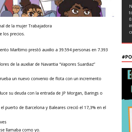
0
t
t
N
c
N
0
0
t
M
t
r
s
0
[
0
S
0
i
nal de la mujer Trabajadora
i
c
e los precios.
S
ento Marítimo prestó auxilio a 39.594 personas en 7.393
#PO
ores de la auxiliar de Navantia “Vapores Suardiaz”
rueba un nuevo convenio de flota con un incremento
uce su deuda con la entrada de JP Morgan, Barings o
el puerto de Barcelona y Baleares creció el 17,3% en el
eves
e se llamaba como yo.