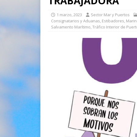
TRABAJADORA
1 marzo, 2023
Sector Mar y Puertos
Consignatarios y Aduanas
,
Estibadores
,
Marin
Salvamento Marítimo
,
Tráfico Interior de Puer