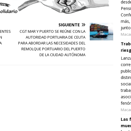
desde
Pensi
Confe
más, 
SIGUIENTE
junto
IENTES
CGT MAR Y PUERTO SE REÚNE CON LA
Maca
N
AUTORIDAD PORTUARIA DE CEUTA
A
PARA ABORDAR LAS NECESIDADES DEL
Traba
REMOLQUE PORTUARIO DEL PUERTO
ries
DE LA CIUDAD AUTÓNOMA
Lanz
corre
publi
disti
socia
traba
asoci
fenóm
Maca
Las 
muer