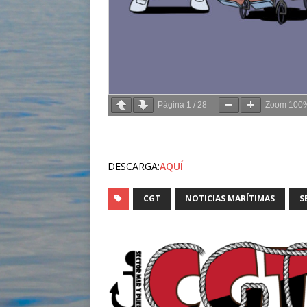
Página
1
/
28
Zoom
100
DESCARGA:
AQUÍ
CGT
NOTICIAS MARÍTIMAS
S