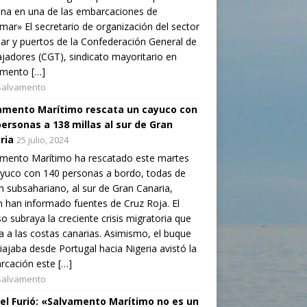
na en una de las embarcaciones de
mar» El secretario de organización del sector
ar y puertos de la Confederación General de
jadores (CGT), sindicato mayoritario en
amento […]
Salvamento
amento Marítimo rescata un cayuco con
personas a 138 millas al sur de Gran
ria
25 julio, 2024
amento Marítimo ha rescatado este martes
yuco con 140 personas a bordo, todas de
n subsahariano, al sur de Gran Canaria,
 han informado fuentes de Cruz Roja. El
o subraya la creciente crisis migratoria que
a a las costas canarias. Asimismo, el buque
iajaba desde Portugal hacia Nigeria avistó la
cación este […]
Salvamento
el Furió: «Salvamento Marítimo no es un