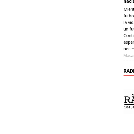
haci
Mient
futbo
la vi
un fu
Conti
espe
neces
Maca
RAD