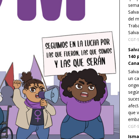
sema
Salva
del m
Traba
Salv
CGT-
Salv
140 
Cana
Salv
un ca
orige
según
suces
afect
que v
embar
CGT-
Isma