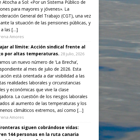
 Atocha a Sol: «Por un Sistema Público de
ones para mayores y jóvenes». La
deración General del Trabajo (CGT), una vez
ante la situación de las pensiones públicas, y
 a las […]
rena Amores
jar al límite: Acción sindical frente al
go por altas temperaturas.
28 julio, 2026
amos un nuevo número de ‘La Brecha’,
spondiente al mes de julio de 2026. Esta
cación está orientada a dar visibilidad a las
ntas realidades laborales y circunstancias
les y económicas que vive la clase
jadora. La cuestión de los riesgos laborales
ados al aumento de las temperaturas y los
enos climáticos extremos, así como […]
rena Amores
fronteras siguen cobrándose vidas:
en 144 personas en la ruta canaria