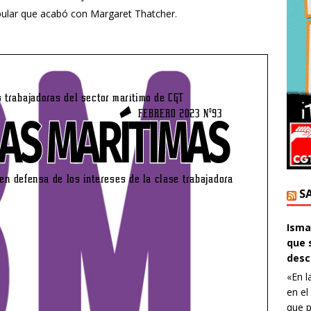
pular que acabó con Margaret Thatcher.
S
Ismae
que 
desc
«En l
en el
que p