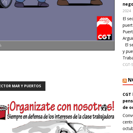
nego
2024
El se
puert
Puert
Argui
El se
%
y pue
Traba
CGT-
N
ECTOR MAR Y PUERTOS
CGT 
pens
de o
Convo
centr
octub