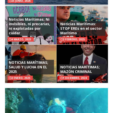
25 JUNIO, 2026
Noticias Marítimas; Ni
invisibles, ni precarias,
Noticias Marítimas:
ni explotadas por
STOP EREs en el sector
cuidar
Marítimo
4 MARZO, 2025
2 FEBRERO, 2025
NOTICIAS MARÍTIMAS;
SALUD Y LUCHA EN EL
NOTICIAS MARÍTIMAS;
2025
MAZÓN CRIMINAL
2 ENERO, 2025
1 DICIEMBRE, 2024