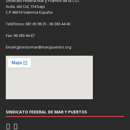
Sindicato Federal Mar y Puertos de la CGT
Avda. del Cid, 154 bajo
C.P.46014 Valencia España
Teléfonos: 681 65 98 35 - 96 383 44 40
Fax: 96 383 44 47
Emailcgtsectormar@marypuertos.org
SINDICATO FEDERAL DE MAR Y PUERTOS