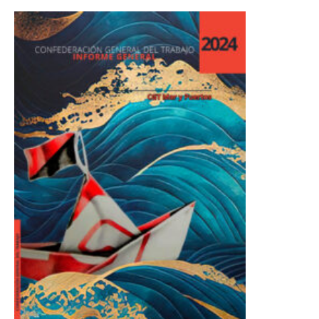
abandono y privatización
encubierta. En materia de
sanidad marítima, se
evidenció una vez más la falta
de personal médico y de
enfermería, consecuencia
directa de condiciones
laborales poco atractivas.
Como medida parcial, el ISM
ha puesto en marcha una
unidad móvil sanitaria, que
puede aliviar situaciones
puntuales, pero que no
soluciona el problema de
fondo. En cuanto a la
formación, se abre la
posibilidad de cursos
adaptados a empresas
concretas, algo que desde
CGT vigilaremos para que no
se utilice como herramienta