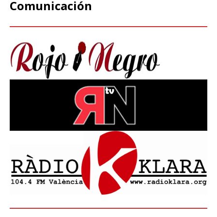
Comunicación
embarazo, lactancia y riesgos
laborales, aclarando que
cualquier trabajadora
embarazada puede solicitar
directamente al ISM la baja
por riesgo durante el
embarazo si su puesto de
trabajo supone un peligro
para su salud o la del feto.
Desde CGT Mar y Puertos
valoramos esta reunión como
un paso necesario pero
insuficiente. No nos
conformamos con buenas
palabras ni con promesas a
largo plazo. Los trabajadores
y las trabajadoras del mar
necesita respuestas ya:
reconocimiento de la
penosidad, protección real de