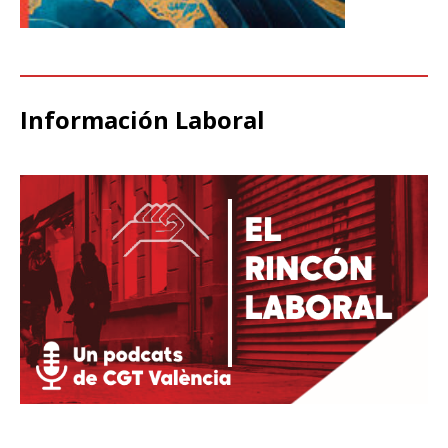
de precarización. Otro asunto
especialmente preocupante
es la aplicación del artículo 22
de la Ley de Prevención de
Riesgos Laborales, que está
Información Laboral
obligando a muchas personas
trabajadoras a realizar dobles
reconocimientos médicos. El
ISM defiende que prevalezca
el reconocimiento de la Casa
del Mar, pero mientras tanto
recordamos a las empresas
que el tiempo dedicado a
estos reconocimientos es
tiempo de trabajo efectivo y
debe ser asumido por la
empresa, tal y como recoge el
Estatuto de los Trabajadores.
Por último, se abordaron
cuestiones relativas a