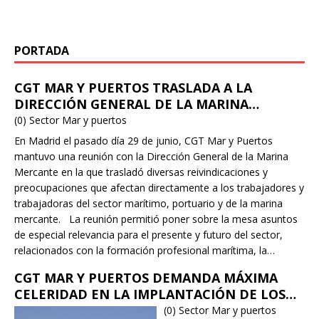
de la Marina Mercante en la
[…]
PORTADA
CGT MAR Y PUERTOS TRASLADA A LA
DIRECCIÓN GENERAL DE LA MARINA
MERCANTE LAS PRINCIPALES
(0)
Sector Mar y puertos
REIVINDICACIONES DEL SECTOR MARÍTIMO Y
En Madrid el pasado día 29 de junio, CGT Mar y Puertos
TRÁFICO INTERIOR NACIONAL TALES COMO
mantuvo una reunión con la Dirección General de la Marina
ATRIBUCIONES PROFESIONALES, SEGURIDAD
Mercante en la que trasladó diversas reivindicaciones y
A BORDO 2ª REGISTRO CANARIO,
preocupaciones que afectan directamente a los trabajadores y
DIFICULTAD PARA REALIZAR DIAS DE MAR O
trabajadoras del sector marítimo, portuario y de la marina
BUCEO PROFESIONAL
mercante. La reunión permitió poner sobre la mesa asuntos
de especial relevancia para el presente y futuro del sector,
relacionados con la formación profesional marítima, la
seguridad, las condiciones laborales, la protección social, la
CGT MAR Y PUERTOS DEMANDA MÁXIMA
defensa de la bandera española y la necesidad de garantizar
CELERIDAD EN LA IMPLANTACIÓN DE LOS
una actividad marítima segura y con derechos. Uno de los
NUEVOS PLIEGOS DE REMOLQUE DEL
(0)
Sector Mar y puertos
puntos tratados fue la situación de los certificados de cursos y