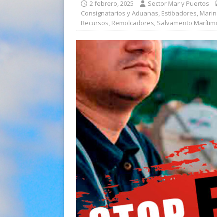
2 febrero, 2025
Sector Mar y Puertos
Consignatarios y Aduanas
,
Estibadores
,
Marin
Recursos
,
Remolcadores
,
Salvamento Marítim