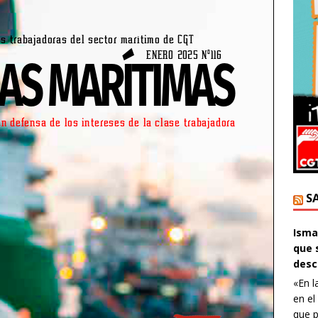
S
Ismae
que 
desc
«En l
en el
que p