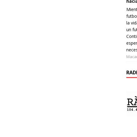
haci
Mient
futbo
la vi
un fu
Conti
espe
neces
Maca
RAD