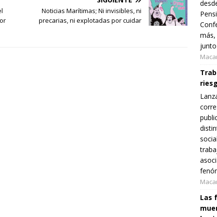
desde
el
Noticias Marítimas; Ni invisibles, ni
Pensi
or
precarias, ni explotadas por cuidar
Confe
más, 
junto
Maca
Traba
ries
Lanz
corre
publi
disti
socia
traba
asoci
fenóm
Maca
Las 
muer