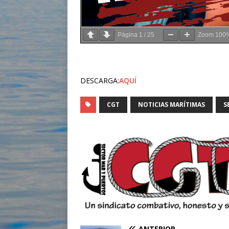
Página
1
/
25
Zoom
100
DESCARGA:
AQUÍ
CGT
NOTICIAS MARÍTIMAS
S
ANTERIOR