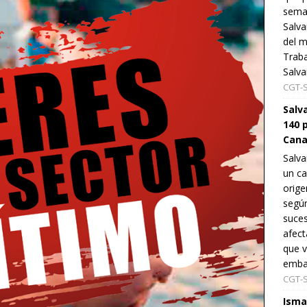
sema
Salva
del m
Traba
Salv
CGT-
Salv
140 
Cana
Salv
un ca
orige
según
suces
afect
que v
embar
CGT-
Isma