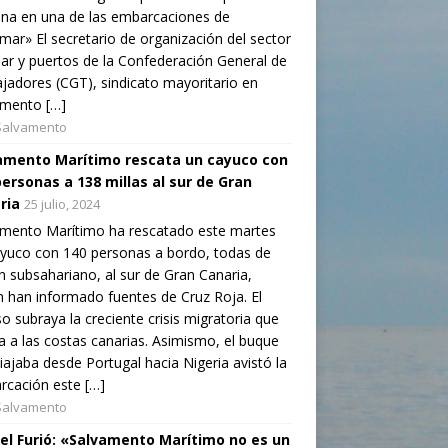
na en una de las embarcaciones de
mar» El secretario de organización del sector
ar y puertos de la Confederación General de
jadores (CGT), sindicato mayoritario en
amento […]
Salvamento
amento Marítimo rescata un cayuco con
personas a 138 millas al sur de Gran
ria
25 julio, 2024
amento Marítimo ha rescatado este martes
yuco con 140 personas a bordo, todas de
n subsahariano, al sur de Gran Canaria,
 han informado fuentes de Cruz Roja. El
o subraya la creciente crisis migratoria que
a a las costas canarias. Asimismo, el buque
iajaba desde Portugal hacia Nigeria avistó la
cación este […]
Salvamento
el Furió: «Salvamento Marítimo no es un