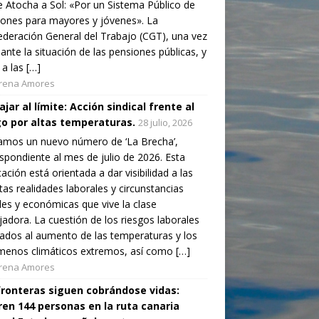
 Atocha a Sol: «Por un Sistema Público de
ones para mayores y jóvenes». La
deración General del Trabajo (CGT), una vez
ante la situación de las pensiones públicas, y
 a las […]
rena Amores
jar al límite: Acción sindical frente al
go por altas temperaturas.
28 julio, 2026
amos un nuevo número de ‘La Brecha’,
spondiente al mes de julio de 2026. Esta
cación está orientada a dar visibilidad a las
ntas realidades laborales y circunstancias
les y económicas que vive la clase
jadora. La cuestión de los riesgos laborales
ados al aumento de las temperaturas y los
enos climáticos extremos, así como […]
rena Amores
fronteras siguen cobrándose vidas:
en 144 personas en la ruta canaria