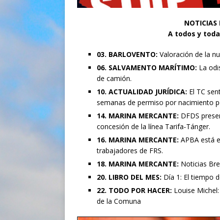
NOTICIAS
A todos y toda
03. BARLOVENTO:
Valoración de la n
06. SALVAMENTO MARÍTIMO:
La odi
de camión.
10. ACTUALIDAD JURÍDICA:
El TC sen
semanas de permiso por nacimiento po
14. MARINA MERCANTE:
DFDS present
concesión de la línea Tarifa-Tánger.
16. MARINA MERCANTE:
APBA está en
trabajadores de FRS.
18. MARINA MERCANTE:
Noticias Br
20. LIBRO DEL MES:
Día 1: El tiempo 
22. TODO POR HACER:
Louise Michel: 
de la Comuna