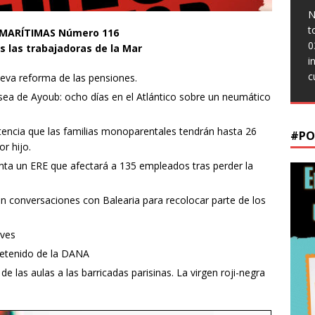
0
t
t
N
c
N
0
0
t
M
 MARÍTIMAS Número 116
t
r
s
0
[
s las trabajadoras de la Mar
0
S
0
i
i
c
ueva reforma de las pensiones.
S
sea de Ayoub: ocho días en el Atlántico sobre un neumático
tencia que las familias monoparentales tendrán hasta 26
#PO
r hijo.
a un ERE que afectará a 135 empleados tras perder la
 conversaciones con Balearia para recolocar parte de los
eves
detenido de la DANA
de las aulas a las barricadas parisinas. La virgen roji-negra