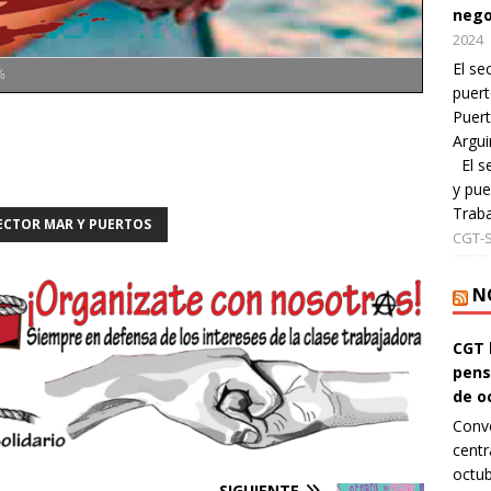
nego
2024
El se
%
puert
Puert
Argui
El se
y pue
Traba
ECTOR MAR Y PUERTOS
CGT-
N
CGT 
pens
de o
Convo
centr
octub
SIGUIENTE