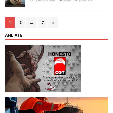
1
2
…
7
»
AFILIATE