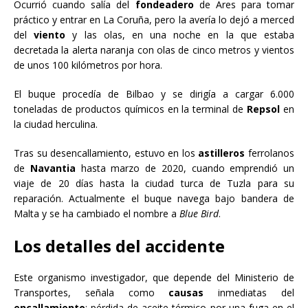
Ocurrió cuando salía del
fondeadero
de Ares para tomar
práctico y entrar en La Coruña, pero la avería lo dejó a merced
del
viento
y las olas, en una noche en la que estaba
decretada la alerta naranja con olas de cinco metros y vientos
de unos 100 kilómetros por hora.
El buque procedía de Bilbao y se dirigía a cargar 6.000
toneladas de productos químicos en la terminal de
Repsol
en
la ciudad herculina.
Tras su desencallamiento, estuvo en los
astilleros
ferrolanos
de
Navantia
hasta marzo de 2020, cuando emprendió un
viaje de 20 días hasta la ciudad turca de Tuzla para su
reparación. Actualmente el buque navega bajo bandera de
Malta y se ha cambiado el nombre a
Blue Bird
.
Los detalles del accidente
Este organismo investigador, que depende del Ministerio de
Transportes, señala como
causas
inmediatas del
encallamiento
: pérdida de aceite térmico por una fuga en el